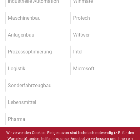
Industrielle Automation
Winmate
Maschinenbau
Protech
Anlagenbau
Wittwer
Prozessoptimierung
Intel
Logistik
Microsoft
Sonderfahrzeugbau
Lebensmittel
Pharma
Wir verwenden Cookies. Einige davon sind technisch notwendig (z.B. für den
Industrie 4.0 / IIOT / Smart
Warenkorb), andere helfen uns, unser Angebot zu verbessern und Ihnen ein