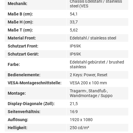
Chassis Edelstahl / stainless
Mechanik:
steel (VES
Maße B (cm):
54,1
Maße H (cm):
33,7
Maße T (cm):
5,62
Material Front:
Edelstahl / stainless steel
Schutzart Front:
IP69K
Schutzart Gerät:
IP69K
Edelstahl gebürstet / brushed
Farbe:
stainless
Bedienelemente:
2 Keys: Power, Reset
VESA-Montageschnittstelle:
VESA 200 x 100 mm
Tragarm-, Standfuß-,
Montage:
Wandmontage / Suppo
Display-Diagonale (Zoll):
21,5
Seitenverhältnis:
16:9
Auflösung:
1920 x 1080
Helligkeit:
250 cd/m²