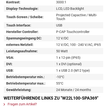
Kontrast:
3000:1
Display-Technologie:
LCD, LED Backlight
Projected Capactive / Multi-
Touch-Screen / Scheibe:
Touch
Touch Interface:
USB
Hersteller Controller:
P-CAP Touchcontroller
Spannungseingang DC:
12 V/DC
externes Netzteil:
12 V/DC, 100 - 240 V/AC, IP65
Leistungsaufnahme:
50 Watt
VGA:
1 x 12-pin (IP65)
DVI:
1 x DVI (optional)
USB:
1 x USB 2.0 (M12 type)
Betriebstemperatur min.:
-10°C
Betriebstemperatur max.:
55°C
Gewährleistung:
24 Monate / 24 months
WEITERFÜHRENDE LINKS ZU "W22L100-SPA369"
Fragen zum Artikel?