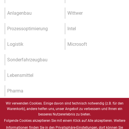
Anlagenbau
Wittwer
Prozessoptimierung
Intel
Logistik
Microsoft
Sonderfahrzeugbau
Lebensmittel
Pharma
Wir verwenden Cookies. Einige davon sind technisch notwendig (z.B. für den
Industrie 4.0 / IIOT / Smart
Warenkorb), andere helfen uns, unser Angebot zu verbessern und Ihnen ein
Factory
besseres Nutzererlebnis zu bieten.
Folgende Cookies akzeptieren Sie mit einem Klick auf Alle akzeptieren. Weitere
Gesundheitswesen
Informationen finden Sie in den Privatsphäre-Einstellungen, dort können Sie