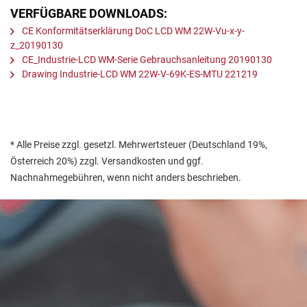
VERFÜGBARE DOWNLOADS:
CE Konformitätserklärung DoC LCD WM 22W-Vu-x-y-
z_20190130
CE_Industrie-LCD WM-Serie Gebrauchsanleitung 20190130
Drawing Industrie-LCD WM 22W-V-69K-ES-MTU 221219
* Alle Preise zzgl. gesetzl. Mehrwertsteuer (Deutschland 19%,
Österreich 20%) zzgl. Versandkosten und ggf.
Nachnahmegebühren, wenn nicht anders beschrieben.