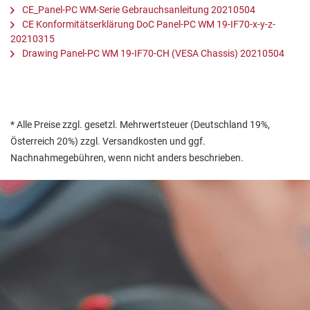
CE_Panel-PC WM-Serie Gebrauchsanleitung 20210504
CE Konformitätserklärung DoC Panel-PC WM 19-IF70-x-y-z-
20210315
Drawing Panel-PC WM 19-IF70-CH (VESA Chassis) 20210504
* Alle Preise zzgl. gesetzl. Mehrwertsteuer (Deutschland 19%,
Österreich 20%) zzgl. Versandkosten und ggf.
Nachnahmegebühren, wenn nicht anders beschrieben.