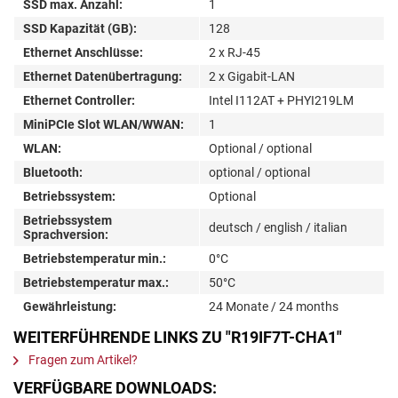
SSD max. Anzahl:
1
SSD Kapazität (GB):
128
Ethernet Anschlüsse:
2 x RJ-45
Ethernet Datenübertragung:
2 x Gigabit-LAN
Ethernet Controller:
Intel I112AT + PHYI219LM
MiniPCIe Slot WLAN/WWAN:
1
WLAN:
Optional / optional
Bluetooth:
optional / optional
Betriebssystem:
Optional
Betriebssystem
deutsch / english / italian
Sprachversion:
Betriebstemperatur min.:
0°C
Betriebstemperatur max.:
50°C
Gewährleistung:
24 Monate / 24 months
WEITERFÜHRENDE LINKS ZU "R19IF7T-CHA1"
Fragen zum Artikel?
VERFÜGBARE DOWNLOADS: