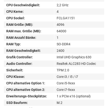
CPU Geschwindigkeit:
2,2 GHz
CPU Kerne:
4
CPU Sockel:
FCLGA1151
RAM Größe (MB):
4096
RAM max. Größe (MB):
64000
RAM Anzahl Bänke:
1
RAM Typ:
SO-DDR4
RAM Geschwindigkeit:
2400
Grafik Controller:
Intel UHD Graphics 630
Audio Controller:
Realtek ALC283 HD Codec
Sicherheit:
TPM 2.0
CPU Klasse:
Core i3 / i5 / i7
CPU alternative Option 1:
Core i5-9xxx
CPU alternative Option 2:
Core i7-9xxx
Erweiterungs-Steckplätze:
1 x PCIe-x16 (optional)
SSD Bauform:
M.2