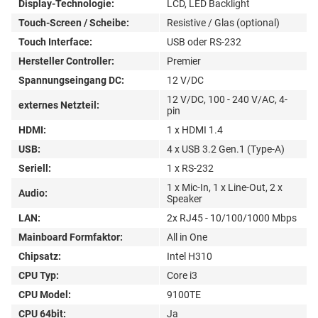
Display-Technologie:
LCD, LED Backlight
Touch-Screen / Scheibe:
Resistive / Glas (optional)
Touch Interface:
USB oder RS-232
Hersteller Controller:
Premier
Spannungseingang DC:
12 V/DC
12 V/DC, 100 - 240 V/AC, 4-
externes Netzteil:
pin
HDMI:
1 x HDMI 1.4
USB:
4 x USB 3.2 Gen.1 (Type-A)
Seriell:
1 x RS-232
1 x Mic-In, 1 x Line-Out, 2 x
Audio:
Speaker
LAN:
2x RJ45 - 10/100/1000 Mbps
Mainboard Formfaktor:
All in One
Chipsatz:
Intel H310
CPU Typ:
Core i3
CPU Model:
9100TE
CPU 64bit:
Ja