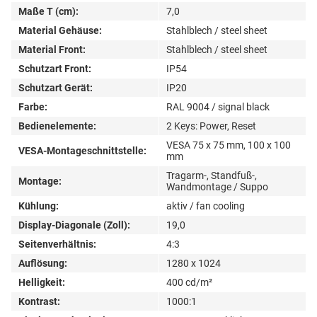
Maße T (cm):
7,0
Material Gehäuse:
Stahlblech / steel sheet
Material Front:
Stahlblech / steel sheet
Schutzart Front:
IP54
Schutzart Gerät:
IP20
Farbe:
RAL 9004 / signal black
Bedienelemente:
2 Keys: Power, Reset
VESA 75 x 75 mm, 100 x 100
VESA-Montageschnittstelle:
mm
Tragarm-, Standfuß-,
Montage:
Wandmontage / Suppo
Kühlung:
aktiv / fan cooling
Display-Diagonale (Zoll):
19,0
Seitenverhältnis:
4:3
Auflösung:
1280 x 1024
Helligkeit:
400 cd/m²
Kontrast:
1000:1