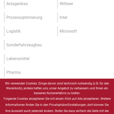
Anlagenbau
Wittwer
Prozessoptimierung
Intel
Logistik
Microsoft
Sonderfahrzeugbau
Lebensmittel
Pharma
Wir verwenden Cookies. Einige davon sind technisch notwendig (z.B. für den
Industrie 4.0 / IIOT / Smart
Warenkorb), andere helfen uns, unser Angebot zu verbessern und Ihnen ein
Factory
besseres Nutzererlebnis zu bieten.
Folgende Cookies akzeptieren Sie mit einem Klick auf Alle akzeptieren. Weitere
Gesundheitswesen
Informationen finden Sie in den Privatsphäre-Einstellungen, dort können Sie
Ihre Auswahl auch jederzeit ändern. Rufen Sie dazu einfach die Seite mit der