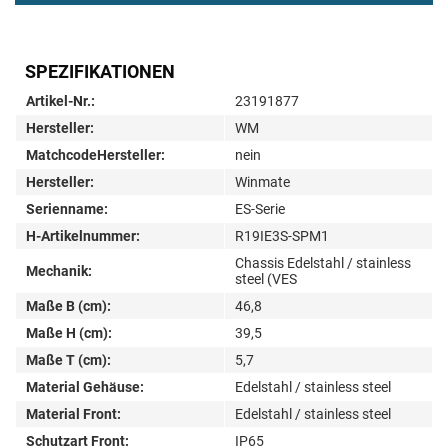
SPEZIFIKATIONEN
Artikel-Nr.:
23191877
Hersteller:
WM
MatchcodeHersteller:
nein
Hersteller:
Winmate
Serienname:
ES-Serie
H-Artikelnummer:
R19IE3S-SPM1
Chassis Edelstahl / stainless
Mechanik:
steel (VES
Maße B (cm):
46,8
Maße H (cm):
39,5
Maße T (cm):
5,7
Material Gehäuse:
Edelstahl / stainless steel
Material Front:
Edelstahl / stainless steel
Schutzart Front:
IP65