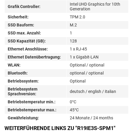
Intel UHD Graphics for 10th
Grafik Controller:
Generation
Sicherheit:
TPM 2.0
SSD Bauform:
M.2
SSD max. Anzahl:
1
SSD Kapazität (GB):
128
Ethernet Anschlüsse:
1 x RJ-45
Ethernet Datenübertragung:
1 x Gigabit-LAN
WLAN:
Optional / optional
Bluetooth:
optional / optional
Betriebssystem:
Optional
Betriebssystem
deutsch / english / italian
Sprachversion:
Betriebstemperatur min.:
0°C
Betriebstemperatur max.:
45°C
Gewährleistung:
24 Monate / 24 months
WEITERFÜHRENDE LINKS ZU "R19IE3S-SPM1"