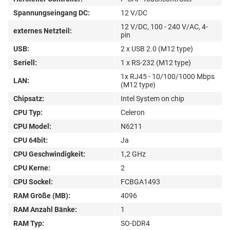
Spannungseingang DC:
12 V/DC
12 V/DC, 100 - 240 V/AC, 4-
externes Netzteil:
pin
USB:
2 x USB 2.0 (M12 type)
Seriell:
1 x RS-232 (M12 type)
1x RJ45 - 10/100/1000 Mbps
LAN:
(M12 type)
Chipsatz:
Intel System on chip
CPU Typ:
Celeron
CPU Model:
N6211
CPU 64bit:
Ja
CPU Geschwindigkeit:
1,2 GHz
CPU Kerne:
2
CPU Sockel:
FCBGA1493
RAM Größe (MB):
4096
RAM Anzahl Bänke:
1
RAM Typ:
SO-DDR4