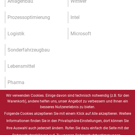
Anlagenbau
Wittwer
Prozessoptimierung
Intel
Logistik
Microsoft
Sonderfahrzeugbau
Lebensmittel
Pharma
Wir verwenden Cookies. Einige davon sind technisch notwendig (z.B. für den
Industrie 4.0 / IIOT / Smart
Warenkorb), andere helfen uns, unser Angebot zu verbessern und Ihnen ein
Factory
besseres Nutzererlebnis zu bieten.
Folgende Cookies akzeptieren Sie mit einem Klick auf Alle akzeptieren. Weitere
Gesundheitswesen
Informationen finden Sie in den Privatsphäre-Einstellungen, dort können Sie
Ihre Auswahl auch jederzeit ändern. Rufen Sie dazu einfach die Seite mit der