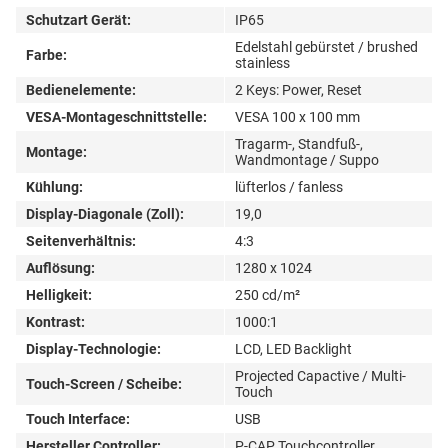
Schutzart Gerät:
IP65
Edelstahl gebürstet / brushed
Farbe:
stainless
Bedienelemente:
2 Keys: Power, Reset
VESA-Montageschnittstelle:
VESA 100 x 100 mm
Tragarm-, Standfuß-,
Montage:
Wandmontage / Suppo
Kühlung:
lüfterlos / fanless
Display-Diagonale (Zoll):
19,0
Seitenverhältnis:
4:3
Auflösung:
1280 x 1024
Helligkeit:
250 cd/m²
Kontrast:
1000:1
Display-Technologie:
LCD, LED Backlight
Projected Capactive / Multi-
Touch-Screen / Scheibe:
Touch
Touch Interface:
USB
Hersteller Controller:
P-CAP Touchcontroller