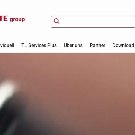
viduell
TL Services Plus
Über uns
Partner
Download